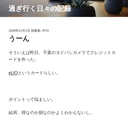
コ
過ぎ行く日々の記録
ン
テ
ン
ツ
投
2008年12月1日
投稿者:
RYO
稿
うーん
へ
日:
ス
キ
そういえば昨日、千葉のヨドバシカメラでクレジットカ
ッ
ードを作った。
プ
eLIO
というカードらしい。
ポイントって悩ましい。
結局、得なのか損なのかよくわかんないし。