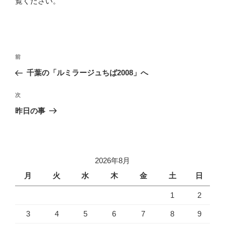
覧ください
。
投
前
前
稿
の
千葉の「ルミラージュちば2008」へ
ナ
投
ビ
稿
次
次
ゲ
の
昨日の事
投
ー
稿
シ
ョ
2026年8月
ン
月
火
水
木
金
土
日
1
2
3
4
5
6
7
8
9