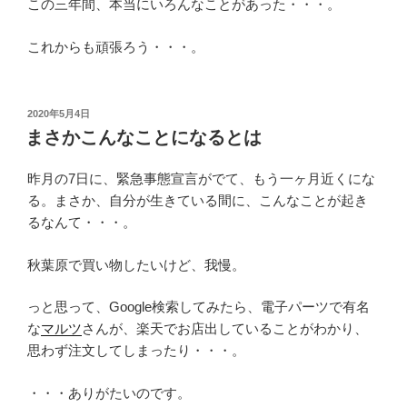
この三年間、本当にいろんなことがあった・・・。
これからも頑張ろう・・・。
投
2020年5月4日
稿
まさかこんなことになるとは
日:
昨月の7日に、緊急事態宣言がでて、もう一ヶ月近くにな
る。まさか、自分が生きている間に、こんなことが起き
るなんて・・・。
秋葉原で買い物したいけど、我慢。
っと思って、Google検索してみたら、電子パーツで有名
な
マルツ
さんが、楽天でお店出していることがわかり、
思わず注文してしまったり・・・。
・・・ありがたいのです。