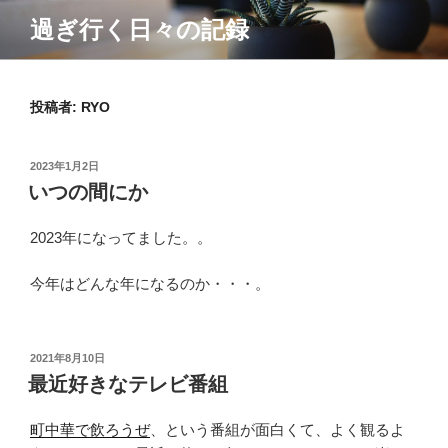
コ
過ぎ行く日々の記録
ン
テ
ン
ツ
投稿者:
RYO
へ
ス
投
2023年1月2日
キ
稿
いつの間にか
ッ
日:
プ
2023年になってました。。
今年はどんな年になるのか・・・。
投
2021年8月10日
稿
最近好きなテレビ番組
日:
町中華で飲ろうぜ
、という番組が面白くて、よく観るよ