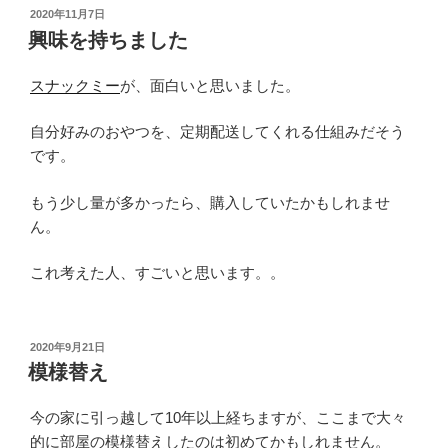
投
2020年11月7日
稿
興味を持ちました
日:
スナックミー
が、面白いと思いました。
自分好みのおやつを、定期配送してくれる仕組みだそう
です。
もう少し量が多かったら、購入していたかもしれませ
ん。
これ考えた人、すごいと思います。。
投
2020年9月21日
稿
模様替え
日:
今の家に引っ越して10年以上経ちますが、ここまで大々
的に部屋の模様替えしたのは初めてかもしれません。