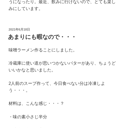
うになったり。最近、飲みに行けないので、とても楽し
みにしています。
投
2021年6月18日
稿
あまりにも暇なので・・・
日:
味噌ラーメン作ることにしました。
冷蔵庫に使い道が思いつかないバターがあり、ちょうど
いいかなと思いました。
2人前のスープ作って、今日食べない分は冷凍しよ
う・・・。
材料は、こんな感じ・・・？
・味の素小さじ半分