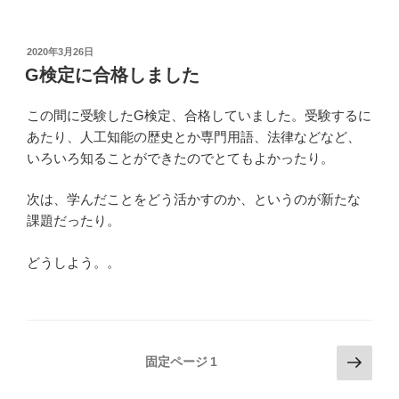
投
2020年3月26日
稿
G検定に合格しました
日:
この間に受験したG検定、合格していました。受験するに
あたり、人工知能の歴史とか専門用語、法律などなど、
いろいろ知ることができたのでとてもよかったり。
次は、学んだことをどう活かすのか、というのが新たな
課題だったり。
どうしよう。。
投
次
固定ページ
1
の
稿