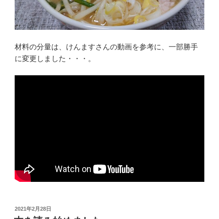
材料の分量は、けんますさんの動画を参考に、一部勝手
に変更しました・・・。
投
2021年2月28日
稿