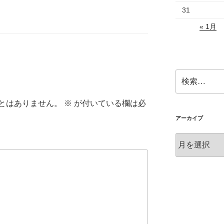
31
« 1月
検
索:
とはありません。
※
が付いている欄は必
アーカイブ
ア
ー
カ
イ
ブ