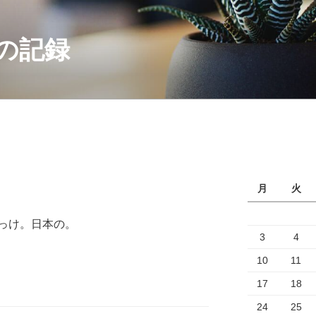
の記録
月
火
っけ。日本の。
3
4
10
11
17
18
24
25