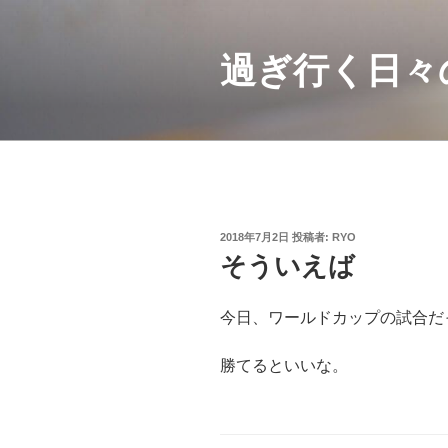
コ
ン
テ
過ぎ行く日々
ン
ツ
へ
ス
キ
ッ
プ
投
2018年7月2日
投稿者:
RYO
稿
そういえば
日:
今日、ワールドカップの試合だ
勝てるといいな。