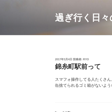
コ
ン
テ
過ぎ行く日々
ン
ツ
へ
ス
キ
ッ
プ
投
2017年3月4日
投稿者:
RYO
稿
錦糸町駅前って
日:
スマフォ操作してる人たくさん
缶捨てられるゴミ箱がないよう