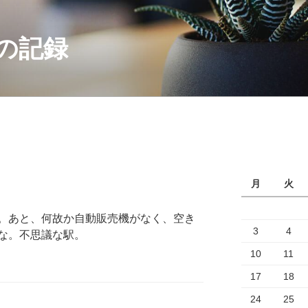
の記録
月
火
。あと、何故か自動販売機がなく、空き
3
4
な。不思議な駅。
10
11
17
18
24
25