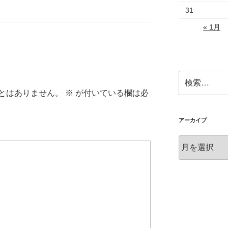
31
« 1月
検
索:
とはありません。
※
が付いている欄は必
アーカイブ
ア
ー
カ
イ
ブ