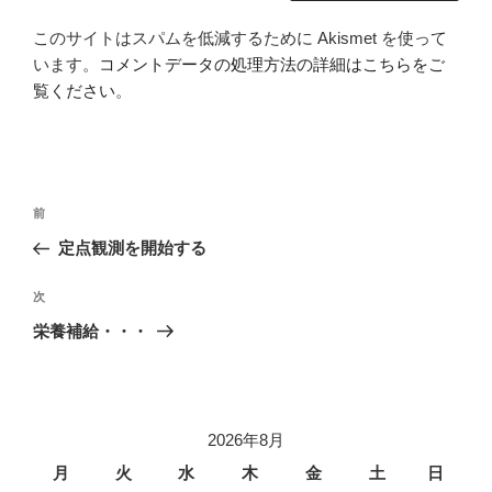
このサイトはスパムを低減するために Akismet を使って
います。
コメントデータの処理方法の詳細はこちらをご
覧ください
。
投
前
前
稿
の
定点観測を開始する
ナ
投
ビ
稿
次
次
ゲ
の
栄養補給・・・
投
ー
稿
シ
ョ
2026年8月
ン
月
火
水
木
金
土
日