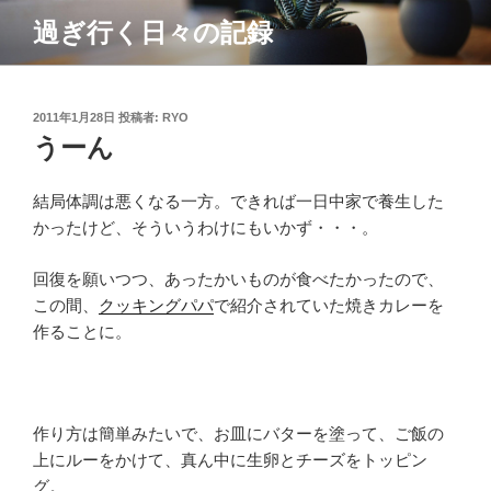
コ
過ぎ行く日々の記録
ン
テ
ン
ツ
投
2011年1月28日
投稿者:
RYO
稿
うーん
へ
日:
ス
キ
結局体調は悪くなる一方。できれば一日中家で養生した
ッ
かったけど、そういうわけにもいかず・・・。
プ
回復を願いつつ、あったかいものが食べたかったので、
この間、
クッキングパパ
で紹介されていた焼きカレーを
作ることに。
作り方は簡単みたいで、お皿にバターを塗って、ご飯の
上にルーをかけて、真ん中に生卵とチーズをトッピン
グ。