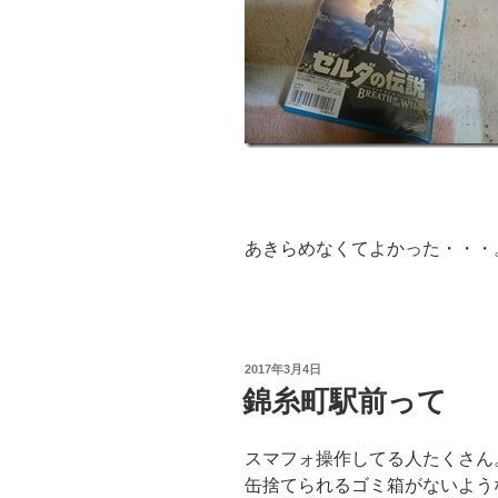
あきらめなくてよかった・・・
投
2017年3月4日
稿
錦糸町駅前って
日:
スマフォ操作してる人たくさん
缶捨てられるゴミ箱がないよう