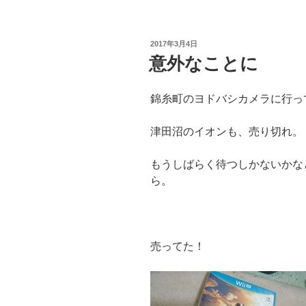
投
2017年3月4日
稿
意外なことに
日:
錦糸町のヨドバシカメラに行っ
津田沼のイオンも、売り切れ。
もうしばらく待つしかないかな
ら。
売ってた！