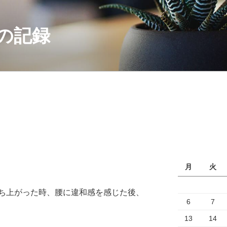
の記録
月
火
ち上がった時、腰に違和感を感じた後、
6
7
13
14