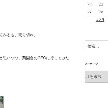
20
21
27
28
« 2月
てみるも、売り切れ。
検
索:
と思いつつ、薬園台のGEOに行ってみた
アーカイブ
ア
ー
カ
イ
ブ