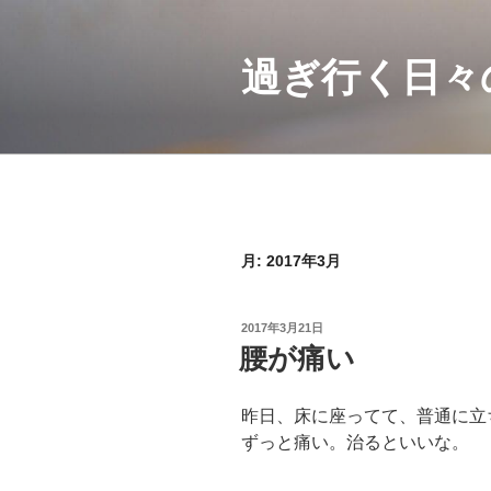
コ
ン
テ
過ぎ行く日々
ン
ツ
へ
ス
キ
ッ
プ
月:
2017年3月
投
2017年3月21日
稿
腰が痛い
日:
昨日、床に座ってて、普通に立
ずっと痛い。治るといいな。