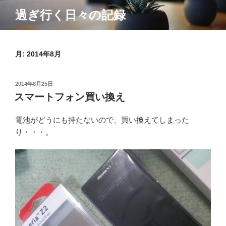
コ
過ぎ行く日々の記録
ン
テ
ン
ツ
月:
2014年8月
へ
ス
投
2014年8月25日
キ
稿
スマートフォン買い換え
ッ
日:
プ
電池がどうにも持たないので、買い換えてしまった
り・・・。