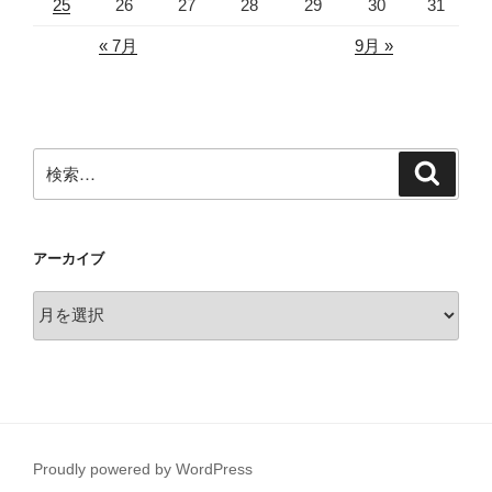
25
26
27
28
29
30
31
« 7月
9月 »
検
検
索
索:
アーカイブ
ア
ー
カ
イ
ブ
Proudly powered by WordPress